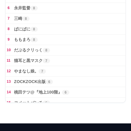
永井監督
6
8
三崎
7
8
ぱにぱに
8
8
ももまろ
9
8
だぶるクリっく
10
8
猫耳と黒マスク
11
7
やまなし娘。
12
7
ZOCKZOCK出版
13
6
桃田テツ@『地上100階』
14
6
コメットパンチ
15
6
Cior
16
6
たむりん
17
6