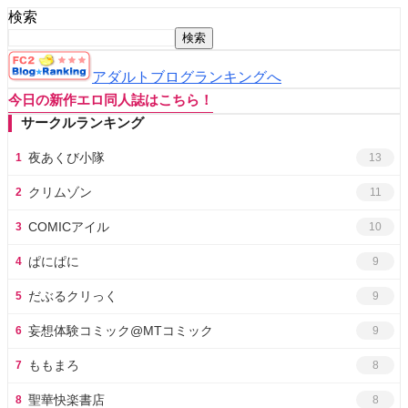
検索
検索
アダルトブログランキングへ
今日の新作エロ同人誌はこちら！
サークルランキング
夜あくび小隊
1
13
クリムゾン
2
11
COMICアイル
3
10
ぱにぱに
4
9
だぶるクリっく
5
9
妄想体験コミック@MTコミック
6
9
ももまろ
7
8
聖華快楽書店
8
8