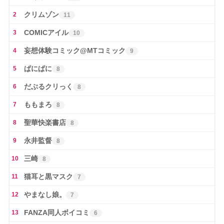
クリムゾン
2
11
COMICアイル
3
10
妄想体験コミック@MTコミック
4
9
ぱにぱに
5
8
だぶるクリっく
6
8
ももまろ
7
8
聖華快楽書店
8
8
永井監督
9
8
三崎
10
8
猫耳と黒マスク
11
7
やまなし娘。
12
7
FANZA同人ボイコミ
13
6