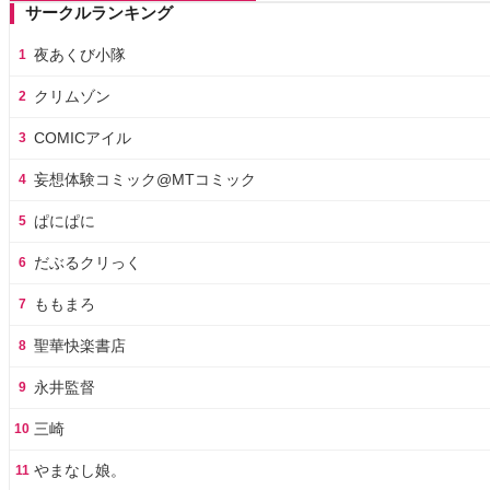
サークルランキング
夜あくび小隊
1
クリムゾン
2
COMICアイル
3
妄想体験コミック@MTコミック
4
ぱにぱに
5
だぶるクリっく
6
ももまろ
7
聖華快楽書店
8
永井監督
9
三崎
10
やまなし娘。
11