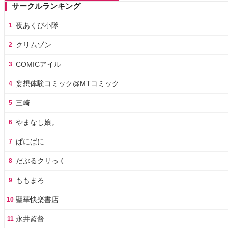
サークルランキング
夜あくび小隊
1
クリムゾン
2
COMICアイル
3
妄想体験コミック@MTコミック
4
三崎
5
やまなし娘。
6
ぱにぱに
7
だぶるクリっく
8
ももまろ
9
聖華快楽書店
10
永井監督
11