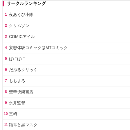
サークルランキング
夜あくび小隊
1
クリムゾン
2
COMICアイル
3
妄想体験コミック@MTコミック
4
ぱにぱに
5
だぶるクリっく
6
ももまろ
7
聖華快楽書店
8
永井監督
9
三崎
10
猫耳と黒マスク
11