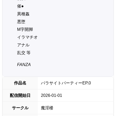
催●
異種姦
悪堕
M字開脚
イラマチオ
アナル
乱交 等
FANZA
作品名
パラサイトパーティーEP.0
配信開始日
2026-01-01
サークル
魔淫楼