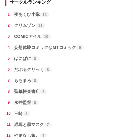
サークルランキング
夜あくび小隊
1
12
クリムゾン
2
11
COMICアイル
3
10
妄想体験コミック@MTコミック
4
9
ぱにぱに
5
8
だぶるクリっく
6
8
ももまろ
7
8
聖華快楽書店
8
8
永井監督
9
8
三崎
10
8
猫耳と黒マスク
11
7
やまなし娘。
12
7