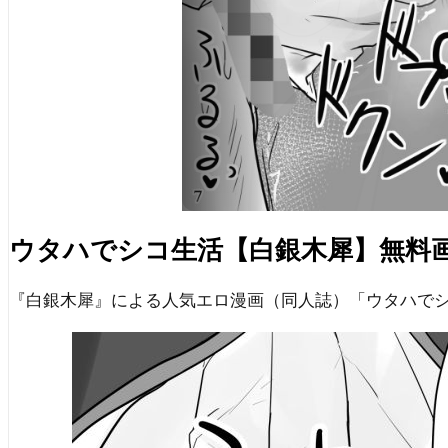
ウタハでシコ生活【白銀木犀】無料
『白銀木犀』による人気エロ漫画（同人誌）「ウタハで