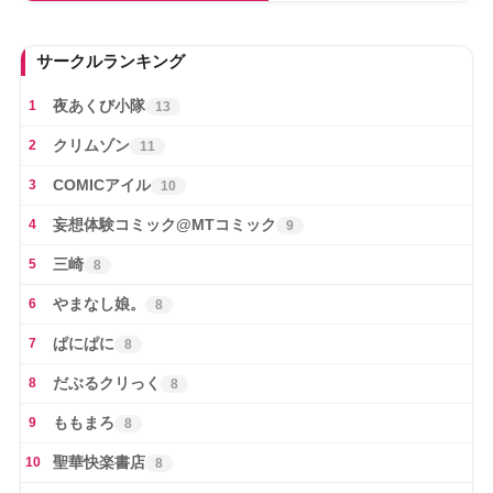
サークルランキング
夜あくび小隊
1
13
クリムゾン
2
11
COMICアイル
3
10
妄想体験コミック@MTコミック
4
9
三崎
5
8
やまなし娘。
6
8
ぱにぱに
7
8
だぶるクリっく
8
8
ももまろ
9
8
聖華快楽書店
10
8