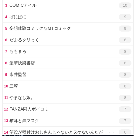
COMICアイル
3
10
ぱにぱに
4
9
妄想体験コミック@MTコミック
5
9
だぶるクリっく
6
8
ももまろ
7
8
聖華快楽書店
8
8
永井監督
9
8
三崎
10
8
やまなし娘。
11
8
FANZA同人ボイコミ
12
7
猫耳と黒マスク
13
7
竿役が種付けおじさんじゃないとヌケないんだが・・・
14
6